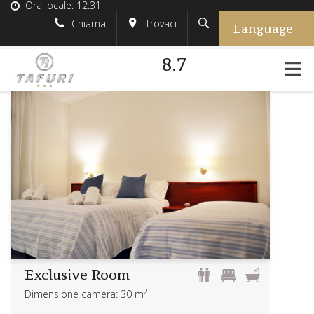
Ora locale:
12:31
Language
Cerca
English
tafurihotel
Chiama
Trovaci
8.7
German
+39.348.5618233
France
#tafurihotel
Italian
info@tafurihotel.com
Exclusive Room
2
Dimensione camera: 30 m