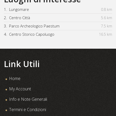
1.
Lungomare
0.8 km
2.
Centro Città
5.6 km
3.
Parco Archeologico Paestum
7.5 km
4.
Centro Storico Capoluogo
16.5 km
Link Utili
Home
My Account
Info e Note Generali
Termini e Condizioni