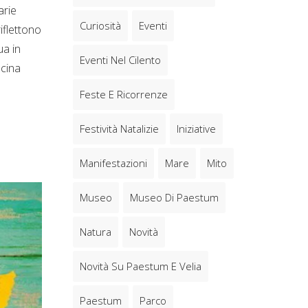
arie
Curiosità
Eventi
iflettono
ua in
Eventi Nel Cilento
ucina
Feste E Ricorrenze
Festività Natalizie
Iniziative
Manifestazioni
Mare
Mito
Museo
Museo Di Paestum
Natura
Novità
Novità Su Paestum E Velia
Paestum
Parco