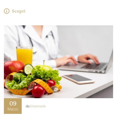
Scopri
09
da
Emanuele
Marzo