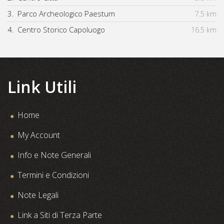
3.
Parco Archeologico Paestum
7.5 km
4.
Centro Storico Capoluogo
16.5 km
Link Utili
Home
My Account
Info e Note Generali
Termini e Condizioni
Note Legali
Link a Siti di Terza Parte