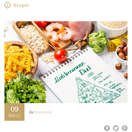
Scopri
09
da
Emanuele
Marzo