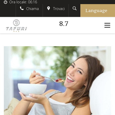
Ora locale:
06:16
Language
Cerca
English
tafurihotel
Chiama
Trovaci
8.7
German
+39.348.5618233
France
#tafurihotel
Italian
info@tafurihotel.com