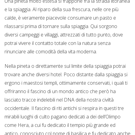
Una pineta molto estesa si frappone fra la strada litoranea
e la spiaggia. Al riparo della sua frescura, nelle ore più
calde, è veramente piacevole consumare un pasto e
rilassarsi prima di tornare sulla spiaggia. Qui sorgono
diversi campeggi e villaggi, attrezzati di tutto punto, dove
potrai vivere il contatto totale con la natura senza
rinunciare alle comodità della vita moderna.
Nella pineta o direttamente sul limite della spiaggia potrai
trovare anche diversi hotel. Poco distante dalla spiaggia si
ergono i maestosi templi, ottimamente conservati, i quali ti
offriranno il fascino di un mondo antico che però ha
lasciato tracce indelebili nel DNA della nostra civiltà
occidentale. Il fascino di riti antichi si respira in questi tre
mirabili luoghi di culto pagano dedicati a dei dell’Olimpo
come Hera, a cui fu dedicato il tempio più grande ed
antico, conosciuto col nome di basilica e fu dedicato anche