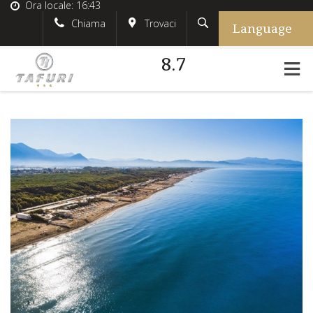
Ora locale:
16:43
Language
Cerca
English
tafurihotel
Chiama
Trovaci
8.7
German
+39.348.5618233
France
#tafurihotel
Italian
info@tafurihotel.com