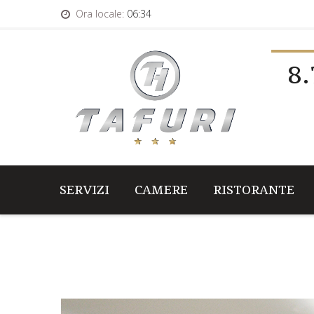
Ora locale:
06:34
8.
SERVIZI
CAMERE
RISTORANTE