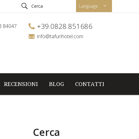
Language
+39.0828.851686
53 84047
info@tafurihotel.com
RECENSIONI
BLOG
CONTATTI
Cerca